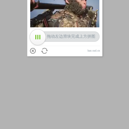
加载中
拖动左边滑块完成上方拼图
hao.sud.cn