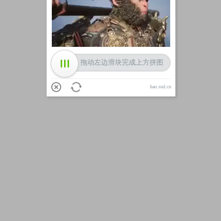
加载中
拖动左边滑块完成上方拼图
hao.sud.cn