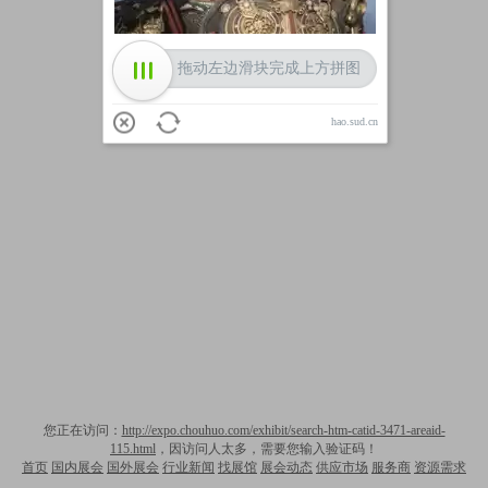
拖动左边滑块完成上方拼图
hao.sud.cn
您正在访问：
http://expo.chouhuo.com/exhibit/search-htm-catid-3471-areaid-
115.html
，因访问人太多，需要您输入验证码！
首页
国内展会
国外展会
行业新闻
找展馆
展会动态
供应市场
服务商
资源需求