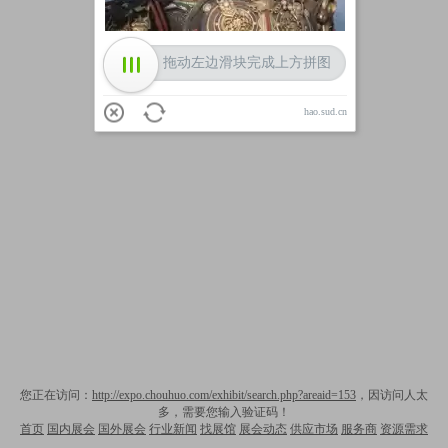
拖动左边滑块完成上方拼图
hao.sud.cn
您正在访问：
http://expo.chouhuo.com/exhibit/search.php?areaid=153
，因访问人太
多，需要您输入验证码！
首页
国内展会
国外展会
行业新闻
找展馆
展会动态
供应市场
服务商
资源需求