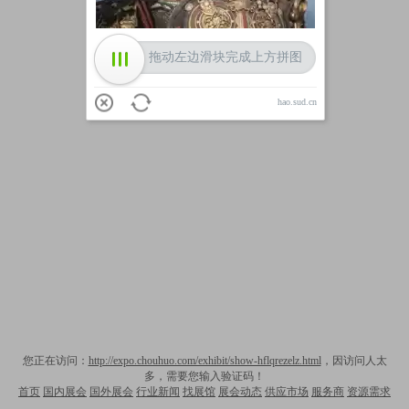
拖动左边滑块完成上方拼图
hao.sud.cn
您正在访问：
http://expo.chouhuo.com/exhibit/show-hflqrezelz.html
，因访问人太
多，需要您输入验证码！
首页
国内展会
国外展会
行业新闻
找展馆
展会动态
供应市场
服务商
资源需求