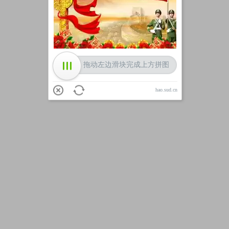
加载中
拖动左边滑块完成上方拼图
hao.sud.cn