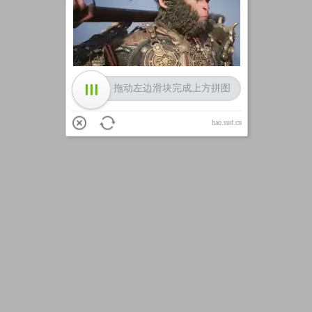
加载中
拖动左边滑块完成上方拼图
hao.sud.cn