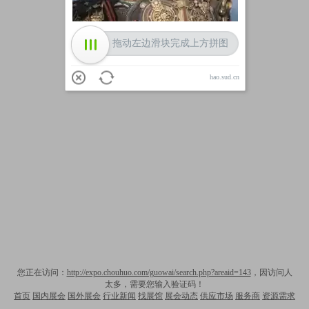
拖动左边滑块完成上方拼图
hao.sud.cn
您正在访问：
http://expo.chouhuo.com/guowai/search.php?areaid=143
，因访问人
太多，需要您输入验证码！
首页
国内展会
国外展会
行业新闻
找展馆
展会动态
供应市场
服务商
资源需求