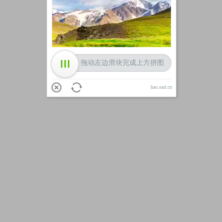
加载中
拖动左边滑块完成上方拼图
hao.sud.cn