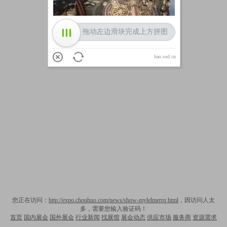
拖动左边滑块完成上方拼图
hao.sud.cn
您正在访问：
http://expo.chouhuo.com/news/show-mylelmerrq.html
，因访问人太
多，需要您输入验证码！
首页
国内展会
国外展会
行业新闻
找展馆
展会动态
供应市场
服务商
资源需求