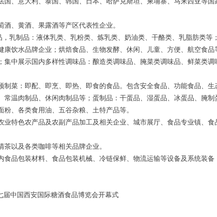
法国、意大利、泰国、韩国、日本、哈萨克斯坦、柬埔寨、马来西亚等国
萄酒、黄酒、果露酒等产区代表性企业。
食品，乳制品：液体乳类、乳粉类、炼乳类、奶油类、干酪类、乳脂肪类等
健康饮水品牌企业；烘焙食品、生物发酵、休闲、儿童、方便、航空食品
；集中展示国内多样性调味品：酿造类调味品、腌菜类调味品、鲜菜类调
预制菜：即配、即烹、即热、即食的食品。包含安全食品、功能食品、生
、常温肉制品、休闲肉制品等；蛋制品：干蛋品、湿蛋品、冰蛋品、腌制
面粉、各类食用油、五谷杂粮、土特产品等。
农业特色农产品及农副产品加工及相关企业、城市展厅、食品专业镇、食
清茶以及各类咖啡等相关品牌企业。
内食品包装材料、食品包装机械、冷链保鲜、物流运输等设备及系统装备
十七届中国西安国际糖酒食品博览会开幕式