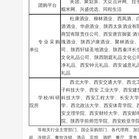
美团、聚划算、大众点评网、拉
团购平台
糯米网、兴盛优选、同程生活
杜康酒业、柳林酒业、西凤酒、
酒酒业、华鼎酒业、陕西太泉酒业有
商贸有限责任公司、西安唐宫御宴
酒
专业采购
瑰酒业、陕西泸康酒业、聚林酒业
单位
司、陕西轩辕圣地酒业、陕西秦洋长
文化礼品公司、陕西朗庭礼品文化公
净礼品、西安钟元礼品、西安诚意礼
礼品
西北大学、西安交通大学、西北
子科技大学、西安
工业大学、西安建
学校
/科研
科技大学、西安工程大学、长安大
院所
学、西北政法大学、西安体育学院、
安文理学院、西安财经大学、西安邮
院、陕西学前师范学院、西安欧亚学
等相关行业主管部门、国企采购部门、各代理商、加
超、连锁店、餐饮连锁、酒店、宾馆、酒吧、餐厅、零售