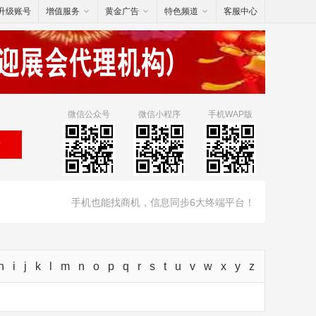
升级账号
增值服务
黄金广告
特色频道
客服中心
微信公众号
微信小程序
手机WAP版
索
手机也能找商机，信息同步6大终端平台！
h
i
j
k
l
m
n
o
p
q
r
s
t
u
v
w
x
y
z