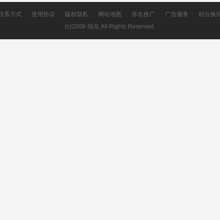
联系方式
|
使用协议
|
版权隐私
|
网站地图
|
排名推广
|
广告服务
|
积分换
(c)2008-现在 All Rights Reserved.